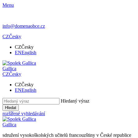
Menu
info@domenaobce.cz
CZ
Česky
CZ
Česky
EN
English
Gallica
CZ
Česky
CZ
Česky
EN
English
Hledaný výraz
Hledat
rozšířené vyhledávání
Gallica
sdružení vysokoškolských učitelů francouzštiny v České republice