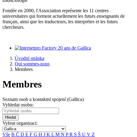
traductologie
Fondée en 2000, l'Association représente les 11 centres
universitaires qui forment actuellement les futurs enseignants de
français, ainsi que les traducteurs, les interprètes et les futurs
chercheurs.
20 ans de Gallica
Úvodní stránka
Qui sommes-nous
Membres
Membres
Seznam osob a kontaktní spojení (Gallica)
Vyhledat osobu:
Hledat
Vybrat organizaci:
Vše
B
Č
D
E
F
G
H
J
K
L
M
N
P
R
S
Š
U
V
Z