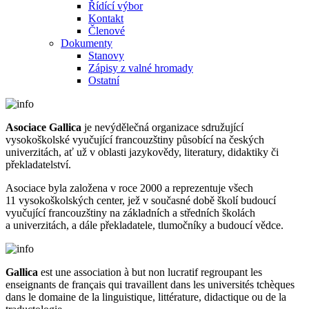
Řídící výbor
Kontakt
Členové
Dokumenty
Stanovy
Zápisy z valné hromady
Ostatní
Asociace Gallica
je nevýdělečná organizace sdružující
vysokoškolské vyučující francouzštiny působící na českých
univerzitách, ať už v oblasti jazykovědy, literatury, didaktiky či
překladatelství.
Asociace byla založena v roce 2000 a reprezentuje všech
11 vysokoškolských center, jež v současné době školí budoucí
vyučující francouzštiny na základních a středních školách
a univerzitách, a dále překladatele, tlumočníky a budoucí vědce.
Gallica
est une association à but non lucratif regroupant les
enseignants de français qui travaillent dans les universités tchèques
dans le domaine de la linguistique, littérature, didactique ou de la