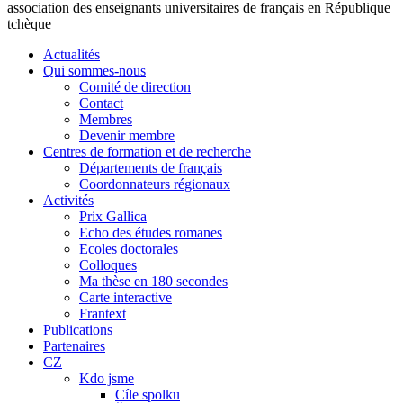
association des enseignants universitaires de français en République
tchèque
Actualités
Qui sommes-nous
Comité de direction
Contact
Membres
Devenir membre
Centres de formation et de recherche
Départements de français
Coordonnateurs régionaux
Activités
Prix Gallica
Echo des études romanes
Ecoles doctorales
Colloques
Ma thèse en 180 secondes
Carte interactive
Frantext
Publications
Partenaires
CZ
Kdo jsme
Cíle spolku