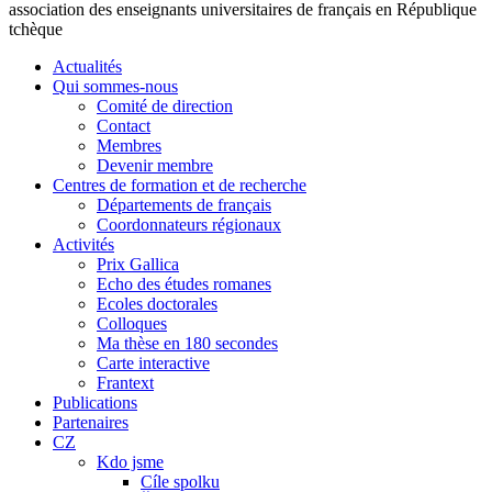
association des enseignants universitaires de français en République
tchèque
Actualités
Qui sommes-nous
Comité de direction
Contact
Membres
Devenir membre
Centres de formation et de recherche
Départements de français
Coordonnateurs régionaux
Activités
Prix Gallica
Echo des études romanes
Ecoles doctorales
Colloques
Ma thèse en 180 secondes
Carte interactive
Frantext
Publications
Partenaires
CZ
Kdo jsme
Cíle spolku