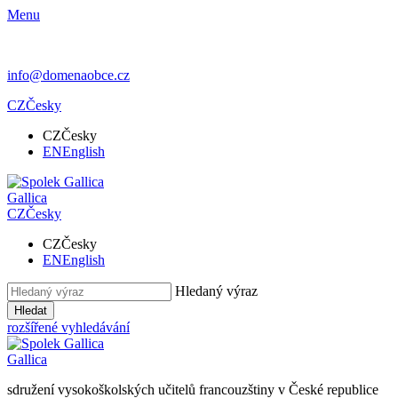
Menu
info@domenaobce.cz
CZ
Česky
CZ
Česky
EN
English
Gallica
CZ
Česky
CZ
Česky
EN
English
Hledaný výraz
Hledat
rozšířené vyhledávání
Gallica
sdružení vysokoškolských učitelů francouzštiny v České republice