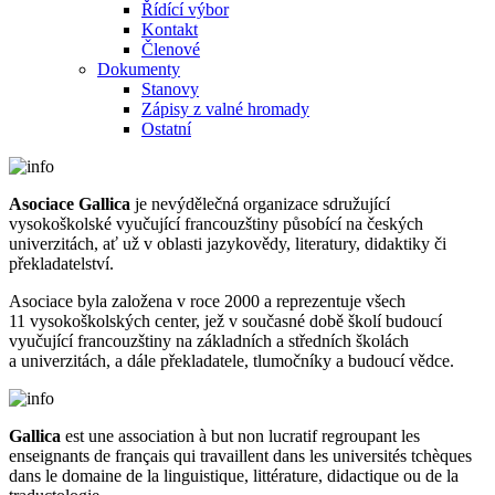
Řídící výbor
Kontakt
Členové
Dokumenty
Stanovy
Zápisy z valné hromady
Ostatní
Asociace Gallica
je nevýdělečná organizace sdružující
vysokoškolské vyučující francouzštiny působící na českých
univerzitách, ať už v oblasti jazykovědy, literatury, didaktiky či
překladatelství.
Asociace byla založena v roce 2000 a reprezentuje všech
11 vysokoškolských center, jež v současné době školí budoucí
vyučující francouzštiny na základních a středních školách
a univerzitách, a dále překladatele, tlumočníky a budoucí vědce.
Gallica
est une association à but non lucratif regroupant les
enseignants de français qui travaillent dans les universités tchèques
dans le domaine de la linguistique, littérature, didactique ou de la