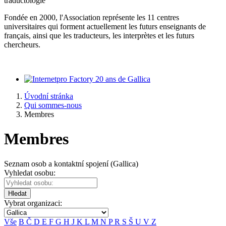
traductologie
Fondée en 2000, l'Association représente les 11 centres
universitaires qui forment actuellement les futurs enseignants de
français, ainsi que les traducteurs, les interprètes et les futurs
chercheurs.
20 ans de Gallica
Úvodní stránka
Qui sommes-nous
Membres
Membres
Seznam osob a kontaktní spojení (Gallica)
Vyhledat osobu:
Hledat
Vybrat organizaci:
Vše
B
Č
D
E
F
G
H
J
K
L
M
N
P
R
S
Š
U
V
Z