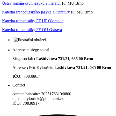
Ústav románských jazyků a literatur
FF MU Brno
Katedra francouzského jazyka a literatury
PF MU Brno
Katedra romanistiky FF UP Olomouc
Katedra romanistiky FF OU Ostrava
Adresse et siège social
Siège social:
:
Laštůvkova 731/21, 635 00 Brno
Adresse
:
Petr Kyloušek,
Laštůvkova 731/21, 635 00 Brno
IČO:
70838917
Contact
compte bancaire: 2025176319/0800
e-mail: kylousek@phil.muni.cz
IČO: 70838917