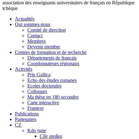
association des enseignants universitaires de français en République
tchèque
Actualités
Qui sommes-nous
Comité de direction
Contact
Membres
Devenir membre
Centres de formation et de recherche
Départements de français
Coordonnateurs régionaux
Activités
Prix Gallica
Echo des études romanes
Ecoles doctorales
Colloques
Ma thèse en 180 secondes
Carte interactive
Frantext
Publications
Partenaires
CZ
Kdo jsme
Cíle spolku