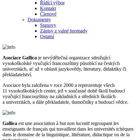
Řídící výbor
Kontakt
Členové
Dokumenty
Stanovy
Zápisy z valné hromady
Ostatní
Asociace Gallica
je nevýdělečná organizace sdružující
vysokoškolské vyučující francouzštiny působící na českých
univerzitách, ať už v oblasti jazykovědy, literatury, didaktiky či
překladatelství.
Asociace byla založena v roce 2000 a reprezentuje všech
11 vysokoškolských center, jež v současné době školí budoucí
vyučující francouzštiny na základních a středních školách
a univerzitách, a dále překladatele, tlumočníky a budoucí vědce.
Gallica
est une association à but non lucratif regroupant les
enseignants de français qui travaillent dans les universités tchèques
dans le domaine de la linguistique, littérature, didactique ou de la