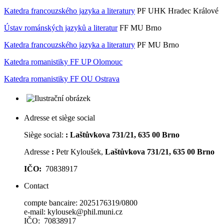
Katedra francouzského jazyka a literatury
PF UHK Hradec Králové
Ústav románských jazyků a literatur
FF MU Brno
Katedra francouzského jazyka a literatury
PF MU Brno
Katedra romanistiky FF UP Olomouc
Katedra romanistiky FF OU Ostrava
Adresse et siège social
Siège social:
:
Laštůvkova 731/21, 635 00 Brno
Adresse
:
Petr Kyloušek,
Laštůvkova 731/21, 635 00 Brno
IČO:
70838917
Contact
compte bancaire: 2025176319/0800
e-mail: kylousek@phil.muni.cz
IČO: 70838917