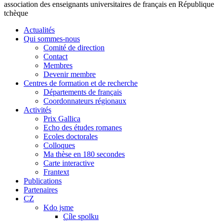
association des enseignants universitaires de français en République
tchèque
Actualités
Qui sommes-nous
Comité de direction
Contact
Membres
Devenir membre
Centres de formation et de recherche
Départements de français
Coordonnateurs régionaux
Activités
Prix Gallica
Echo des études romanes
Ecoles doctorales
Colloques
Ma thèse en 180 secondes
Carte interactive
Frantext
Publications
Partenaires
CZ
Kdo jsme
Cíle spolku