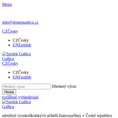
Menu
info@domenaobce.cz
CZ
Česky
CZ
Česky
EN
English
Gallica
CZ
Česky
CZ
Česky
EN
English
Hledaný výraz
Hledat
rozšířené vyhledávání
Gallica
sdružení vysokoškolských učitelů francouzštiny v České republice