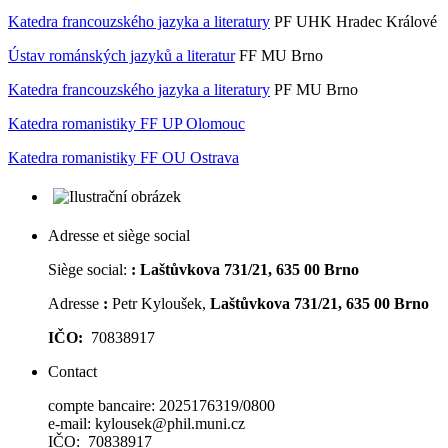
Katedra francouzského jazyka a literatury
PF UHK Hradec Králové
Ústav románských jazyků a literatur
FF MU Brno
Katedra francouzského jazyka a literatury
PF MU Brno
Katedra romanistiky FF UP Olomouc
Katedra romanistiky FF OU Ostrava
Adresse et siège social
Siège social:
:
Laštůvkova 731/21, 635 00 Brno
Adresse
:
Petr Kyloušek,
Laštůvkova 731/21, 635 00 Brno
IČO:
70838917
Contact
compte bancaire: 2025176319/0800
e-mail: kylousek@phil.muni.cz
IČO: 70838917