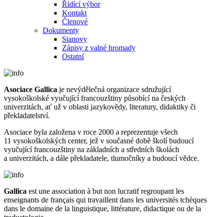
Řídící výbor
Kontakt
Členové
Dokumenty
Stanovy
Zápisy z valné hromady
Ostatní
Asociace Gallica
je nevýdělečná organizace sdružující
vysokoškolské vyučující francouzštiny působící na českých
univerzitách, ať už v oblasti jazykovědy, literatury, didaktiky či
překladatelství.
Asociace byla založena v roce 2000 a reprezentuje všech
11 vysokoškolských center, jež v současné době školí budoucí
vyučující francouzštiny na základních a středních školách
a univerzitách, a dále překladatele, tlumočníky a budoucí vědce.
Gallica
est une association à but non lucratif regroupant les
enseignants de français qui travaillent dans les universités tchèques
dans le domaine de la linguistique, littérature, didactique ou de la