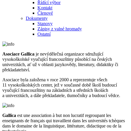
Řídící výbor
Kontakt
Členové
Dokumenty
Stanovy
Zápisy z valné hromady
Ostatní
Asociace Gallica
je nevýdělečná organizace sdružující
vysokoškolské vyučující francouzštiny působící na českých
univerzitách, ať už v oblasti jazykovědy, literatury, didaktiky či
překladatelství.
Asociace byla založena v roce 2000 a reprezentuje všech
11 vysokoškolských center, jež v současné době školí budoucí
vyučující francouzštiny na základních a středních školách
a univerzitách, a dále překladatele, tlumočníky a budoucí vědce.
Gallica
est une association à but non lucratif regroupant les
enseignants de français qui travaillent dans les universités tchèques
dans le domaine de la linguistique, littérature, didactique ou de la