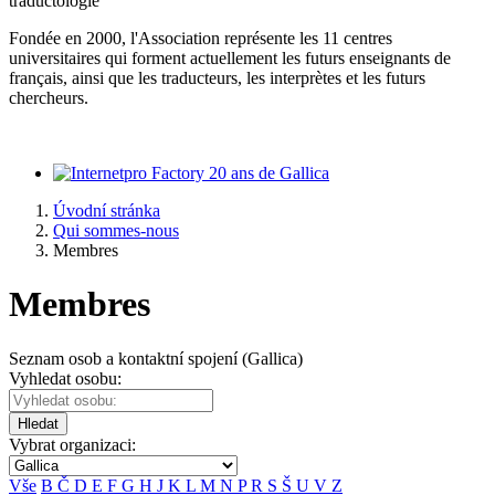
traductologie
Fondée en 2000, l'Association représente les 11 centres
universitaires qui forment actuellement les futurs enseignants de
français, ainsi que les traducteurs, les interprètes et les futurs
chercheurs.
20 ans de Gallica
Úvodní stránka
Qui sommes-nous
Membres
Membres
Seznam osob a kontaktní spojení (Gallica)
Vyhledat osobu:
Hledat
Vybrat organizaci:
Vše
B
Č
D
E
F
G
H
J
K
L
M
N
P
R
S
Š
U
V
Z