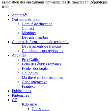
association des enseignants universitaires de français en République
tchèque
Actualités
Qui sommes-nous
Comité de direction
Contact
Membres
Devenir membre
Centres de formation et de recherche
Départements de français
Coordonnateurs régionaux
Activités
Prix Gallica
Echo des études romanes
Ecoles doctorales
Colloques
Ma thèse en 180 secondes
Carte interactive
Frantext
Publications
Partenaires
CZ
Kdo jsme
Cíle spolku