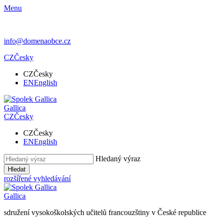
Menu
info@domenaobce.cz
CZ
Česky
CZ
Česky
EN
English
Gallica
CZ
Česky
CZ
Česky
EN
English
Hledaný výraz
Hledat
rozšířené vyhledávání
Gallica
sdružení vysokoškolských učitelů francouzštiny v České republice