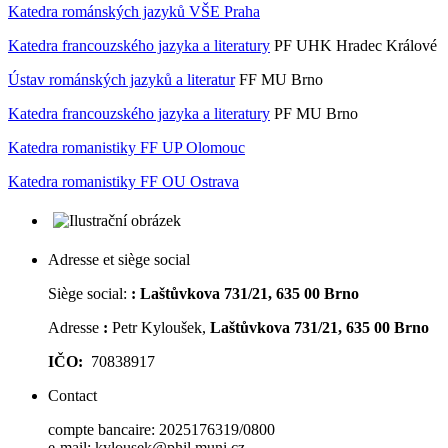
Katedra románských jazyků VŠE Praha
Katedra francouzského jazyka a literatury
PF UHK Hradec Králové
Ústav románských jazyků a literatur
FF MU Brno
Katedra francouzského jazyka a literatury
PF MU Brno
Katedra romanistiky FF UP Olomouc
Katedra romanistiky FF OU Ostrava
Adresse et siège social
Siège social:
:
Laštůvkova 731/21, 635 00 Brno
Adresse
:
Petr Kyloušek,
Laštůvkova 731/21, 635 00 Brno
IČO:
70838917
Contact
compte bancaire: 2025176319/0800
e-mail: kylousek@phil.muni.cz