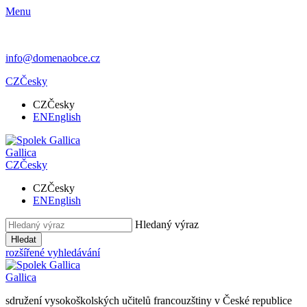
Menu
info@domenaobce.cz
CZ
Česky
CZ
Česky
EN
English
Gallica
CZ
Česky
CZ
Česky
EN
English
Hledaný výraz
Hledat
rozšířené vyhledávání
Gallica
sdružení vysokoškolských učitelů francouzštiny v České republice