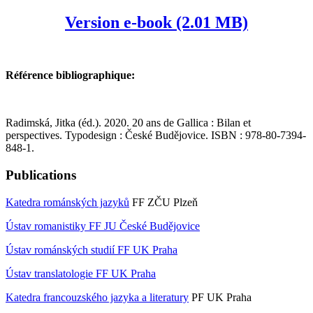
Version e-book (2.01 MB)
Référence bibliographique:
Radimská, Jitka (éd.). 2020. 20 ans de Gallica : Bilan et
perspectives. Typodesign : České Budějovice. ISBN : 978-80-7394-
848-1.
Publications
Katedra románských jazyků
FF ZČU Plzeň
Ústav romanistiky FF JU České Budějovice
Ústav románských studií FF UK Praha
Ústav translatologie FF UK Praha
Katedra francouzského jazyka a literatury
PF UK Praha