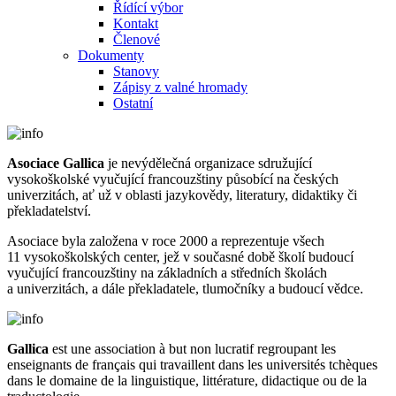
Řídící výbor
Kontakt
Členové
Dokumenty
Stanovy
Zápisy z valné hromady
Ostatní
Asociace Gallica
je nevýdělečná organizace sdružující
vysokoškolské vyučující francouzštiny působící na českých
univerzitách, ať už v oblasti jazykovědy, literatury, didaktiky či
překladatelství.
Asociace byla založena v roce 2000 a reprezentuje všech
11 vysokoškolských center, jež v současné době školí budoucí
vyučující francouzštiny na základních a středních školách
a univerzitách, a dále překladatele, tlumočníky a budoucí vědce.
Gallica
est une association à but non lucratif regroupant les
enseignants de français qui travaillent dans les universités tchèques
dans le domaine de la linguistique, littérature, didactique ou de la