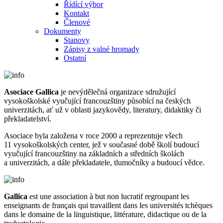
Řídící výbor
Kontakt
Členové
Dokumenty
Stanovy
Zápisy z valné hromady
Ostatní
Asociace Gallica
je nevýdělečná organizace sdružující
vysokoškolské vyučující francouzštiny působící na českých
univerzitách, ať už v oblasti jazykovědy, literatury, didaktiky či
překladatelství.
Asociace byla založena v roce 2000 a reprezentuje všech
11 vysokoškolských center, jež v současné době školí budoucí
vyučující francouzštiny na základních a středních školách
a univerzitách, a dále překladatele, tlumočníky a budoucí vědce.
Gallica
est une association à but non lucratif regroupant les
enseignants de français qui travaillent dans les universités tchèques
dans le domaine de la linguistique, littérature, didactique ou de la