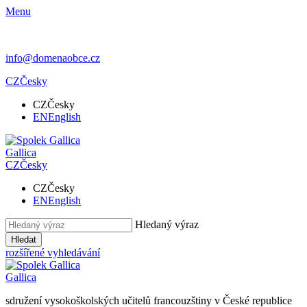
Menu
info@domenaobce.cz
CZ
Česky
CZ
Česky
EN
English
Gallica
CZ
Česky
CZ
Česky
EN
English
Hledaný výraz
Hledat
rozšířené vyhledávání
Gallica
sdružení vysokoškolských učitelů francouzštiny v České republice