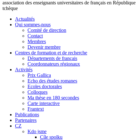
association des enseignants universitaires de français en République
tchèque
Actualités
Qui sommes-nous
Comité de direction
Contact
Membres
Devenir membre
Centres de formation et de recherche
Départements de français
Coordonnateurs régionaux
Activités
Prix Gallica
Echo des études romanes
Ecoles doctorales
Colloques
Ma thèse en 180 secondes
Carte interactive
Frantext
Publications
Partenaires
CZ
Kdo jsme
Cíle spolku