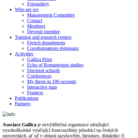
Fotogallery
Who are we
Management Committee
Contact
Members
Devenir membre
Training and research centers
French departments
Coordonnateurs régionaux
Activities
Gallica Prize
Echo of Romanesque studies
Doctoral schools
Conferences
My thesis in 180 seconds
Interactive map
Frantext
Publications
Partners
Asociace Gallica
je nevýdělečná organizace sdružující
vysokoškolské vyučující francouzštiny působící na českých
univerzitách, ať už v oblasti jazykovědy, literatury, didaktiky či