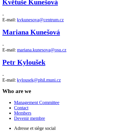
Květuše Kunešová
-
E-mail:
kvkunesova@centrum.cz
Mariana Kunešová
-
E-mail:
mariana.kunesova@osu.cz
Petr Kyloušek
-
E-mail:
kylousek@phil.muni.cz
Who are we
Management Committee
Contact
Members
Devenir membre
Adresse et siège social