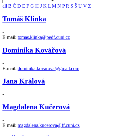
all
B
Č
D
E
F
G
H
J
K
L
M
N
P
R
S
Š
U
V
Z
Tomáš Klinka
-
E-mail:
tomas.klinka@pedf.cuni.cz
Dominika Kovářová
-
E-mail:
dominika.kovarova@gmail.com
Jana Králová
-
Magdalena Kučerová
-
E-mail:
magdalena.kucerova@ff.cuni.cz