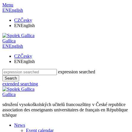
Menu
EN
English
CZ
Česky
EN
English
Gallica
EN
English
CZ
Česky
EN
English
expression searched
Search
extended searching
Gallica
sdružení vysokoškolských učitelů francouzštiny v České republice
association des enseignants universitaires de français en République
tchèque
News
Event calendar