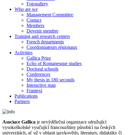
Fotogallery
Who are we
Management Committee
Contact
Members
Devenir membre
Training and research centers
French departments
Coordonnateurs régionaux
Activities
Gallica Prize
Echo of Romanesque studies
Doctoral schools
Conferences
My thesis in 180 seconds
Interactive map
Frantext
Publications
Partners
Asociace Gallica
je nevýdělečná organizace sdružující
vysokoškolské vyučující francouzštiny působící na českých
univerzitách, ať už v oblasti jazykovědy, literatury, didaktiky či