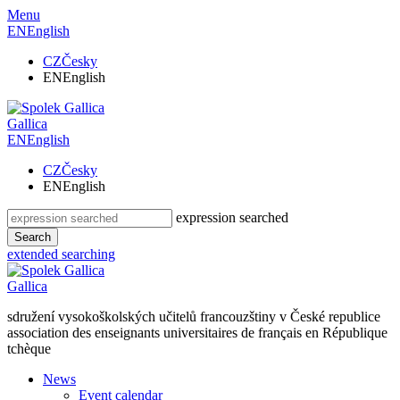
Menu
EN
English
CZ
Česky
EN
English
Gallica
EN
English
CZ
Česky
EN
English
expression searched
Search
extended searching
Gallica
sdružení vysokoškolských učitelů francouzštiny v České republice
association des enseignants universitaires de français en République
tchèque
News
Event calendar