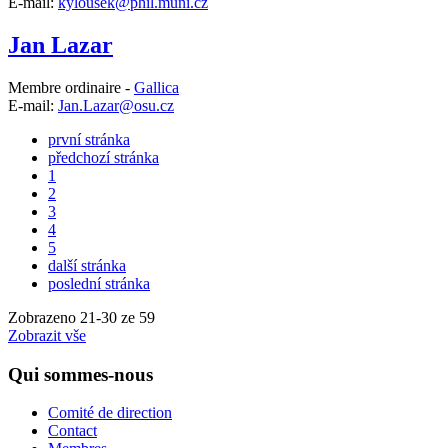
E-mail:
kylousek@phil.muni.cz
Jan Lazar
Membre ordinaire -
Gallica
E-mail:
Jan.Lazar@osu.cz
první stránka
předchozí stránka
1
2
3
4
5
další stránka
poslední stránka
Zobrazeno
21
-
30
ze 59
Zobrazit vše
Qui sommes-nous
Comité de direction
Contact