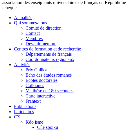
association des enseignants universitaires de français en République
tchèque
Actualités
Qui sommes-nous
Comité de direction
Contact
Membres
Devenir membre
Centres de formation et de recherche
Départements de français
Coordonnateurs régionaux
Activités
Prix Gallica
Echo des études romanes
Ecoles doctorales
Colloques
Ma thèse en 180 secondes
Carte interactive
Frantext
Publications
Partenaires
CZ
Kdo jsme
Cíle spolku