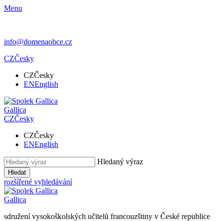
Menu
info@domenaobce.cz
CZ
Česky
CZ
Česky
EN
English
Gallica
CZ
Česky
CZ
Česky
EN
English
Hledaný výraz
Hledat
rozšířené vyhledávání
Gallica
sdružení vysokoškolských učitelů francouzštiny v České republice