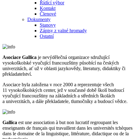
Řídící výbor
Kontakt
Členové
Dokumenty
Stanovy
Zápisy z valné hromady
Ostatní
Asociace Gallica
je nevýdělečná organizace sdružující
vysokoškolské vyučující francouzštiny působící na českých
univerzitách, ať už v oblasti jazykovědy, literatury, didaktiky či
překladatelství.
Asociace byla založena v roce 2000 a reprezentuje všech
11 vysokoškolských center, jež v současné době školí budoucí
vyučující francouzštiny na základních a středních školách
a univerzitách, a dále překladatele, tlumočníky a budoucí vědce.
Gallica
est une association à but non lucratif regroupant les
enseignants de français qui travaillent dans les universités tchèques
dans le domaine de la linguistique, littérature, didactique ou de la