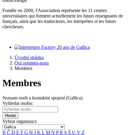
traductologie
Fondée en 2000, l'Association représente les 11 centres
universitaires qui forment actuellement les futurs enseignants de
français, ainsi que les traducteurs, les interprètes et les futurs
chercheurs.
20 ans de Gallica
Úvodní stránka
Qui sommes-nous
Membres
Membres
Seznam osob a kontaktní spojení (Gallica)
Vyhledat osobu:
Hledat
Vybrat organizaci:
B
Č
D
E
F
G
H
J
K
L
M
N
P
R
S
Š
U
V
Z